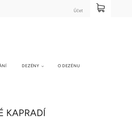
Účet
ÁNÍ
DEZÉNY
O DEZÉNU
É KAPRADÍ