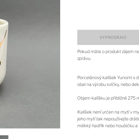
Pokud máte o produkt zájem ne
zprávu.
Porcelánový kalíšek Yunomi s d
obal na výrobu svíčky, nebo dek
Objem kalíšku je přibližně 275 m
Kalíšek není určen na mytí v m
jeho mytí tak nepoužívejte drá
měkký hadřík nebo houbičku a 