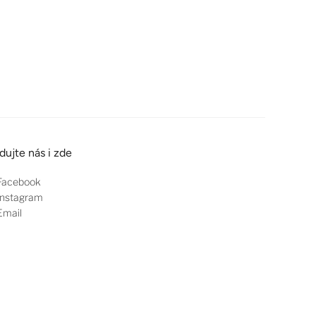
dujte nás i zde
Facebook
nstagram
mail