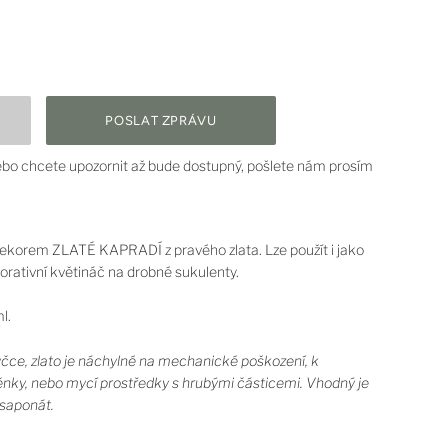
bo chcete upozornit až bude dostupný, pošlete nám prosím
ekorem ZLATÉ KAPRADÍ z pravého zlata. Lze použít i jako
orativní květináč na drobné sukulenty.
l.
yčce, zlato je náchylné na mechanické poškození, k
těnky, nebo mycí prostředky s hrubými částicemi. Vhodný je
saponát.