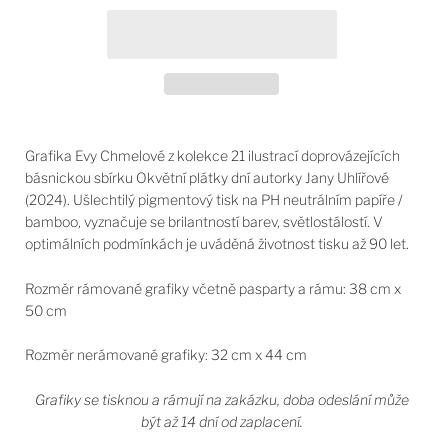
Grafika Evy Chmelové z kolekce 21 ilustrací doprovázejících
básnickou sbírku Okvětní plátky dní autorky Jany Uhlířové
(2024). Ušlechtilý pigmentový tisk na PH neutrálním papíře /
bamboo, vyznačuje se brilantností barev, světlostálostí. V
optimálních podmínkách je uváděná životnost tisku až 90 let.
Rozměr rámované grafiky včetně pasparty a rámu: 38 cm x
50 cm
Rozměr nerámované grafiky: 32 cm x 44 cm
Grafiky se tisknou a rámují na zakázku, doba odeslání může
být až 14 dní od zaplacení.