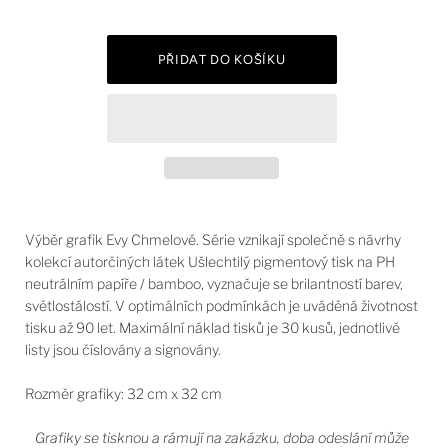
Výběr grafik Evy Chmelové. Série vznikají společně s návrhy
kolekcí autorčiných látek Ušlechtilý pigmentový tisk na PH
neutrálním papíře / bamboo, vyznačuje se brilantností barev,
světlostálostí. V optimálních podmínkách je uváděná životnost
tisku až 90 let. Maximální náklad tisků je 30 kusů, jednotlivé
listy jsou číslovány a signovány.
Rozměr grafiky: 32 cm x 32 cm
Grafiky se tisknou a rámují na zakázku, doba odeslání může