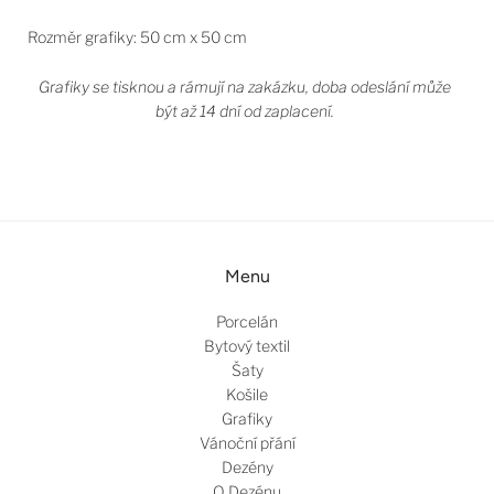
Rozměr grafiky: 50 cm x 50 cm
Grafiky se tisknou a rámují na zakázku, doba odeslání může
být až 14 dní od zaplacení.
Menu
Porcelán
Bytový textil
Šaty
Košile
Grafiky
Vánoční přání
Dezény
O Dezénu