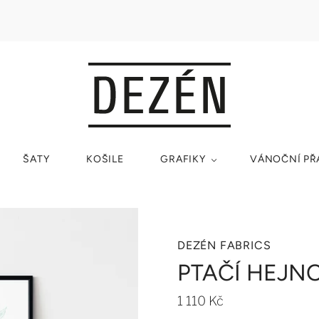
ŠATY
KOŠILE
GRAFIKY
VÁNOČNÍ PŘ
DEZÉN FABRICS
PTAČÍ HEJNO
1 110 Kč