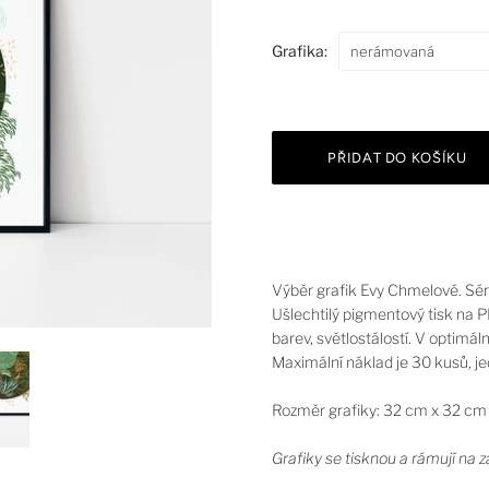
Grafika:
nerámovaná
Výběr grafik Evy Chmelové. Séri
Ušlechtilý pigmentový tisk na P
barev, světlostálostí. V optimál
Maximální náklad je 30 kusů, jed
Rozměr grafiky: 32 cm x 32 cm
Grafiky se tisknou a rámují na 