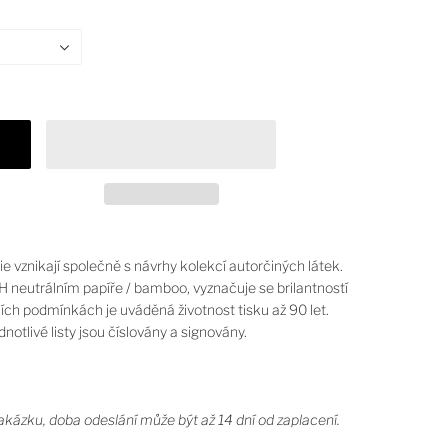
e vznikají společně s návrhy kolekcí autorčiných látek.
H neutrálním papíře / bamboo, vyznačuje se brilantností
ních podmínkách je uváděná životnost tisku až 90 let.
notlivé listy jsou číslovány a signovány.
zakázku, doba odeslání může být až 14 dní od zaplacení.