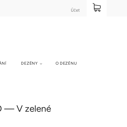
Účet
ÁNÍ
DEZÉNY
O DEZÉNU
 — V zelené