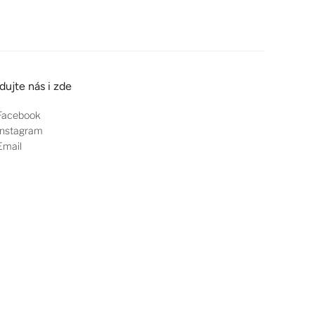
dujte nás i zde
Facebook
nstagram
mail